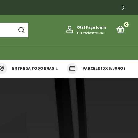
 VALOR MÍNIMO.
0
Olá!
Faça login
Ou cadastre-se
ENTREGA TODO BRASIL
PARCELE 10X S/JUROS
OS