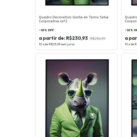
Quadro Decorativo Gorila de Terno Selva
Quadro
Corporativa ref2
Corpor
-
10
%
OFF
-
10
%
O
R$230,93
R$256,59
10
x
de
R$23,09
sem juros
10
x
de
R