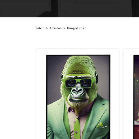
Início
>
Artistas
>
Thiago Limão