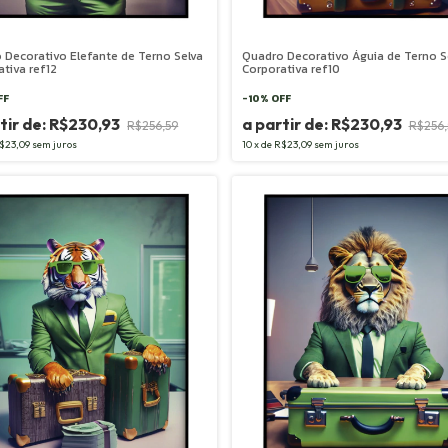
 Decorativo Elefante de Terno Selva
Quadro Decorativo Águia de Terno S
ativa ref12
Corporativa ref10
FF
-
10
%
OFF
R$230,93
R$230,93
R$256,59
R$256,
$23,09
sem juros
10
x
de
R$23,09
sem juros