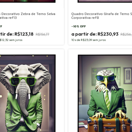
 Decorativo Zebra de Terno Selva
Quadro Decorativo Girafa de Terno S
ativa ref13
Corporativa ref8
FF
-
10
%
OFF
R$123,18
R$230,93
R$156,77
R$256,
$12,32
sem juros
10
x
de
R$23,09
sem juros