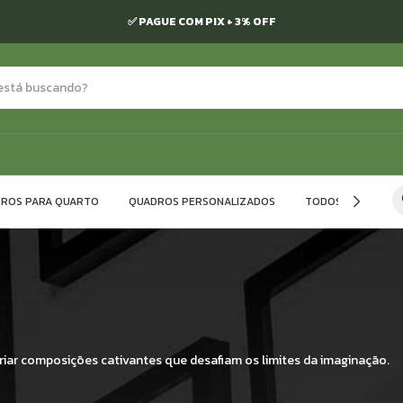
S: SÃO PAULO, MINAS GERAIS, RIO DE JANEIRO E ESPÍRITO SANTO.😍 SEM
ROS PARA QUARTO
QUADROS PERSONALIZADOS
TODOS OS QUADR
riar composições cativantes que desafiam os limites da imaginação.