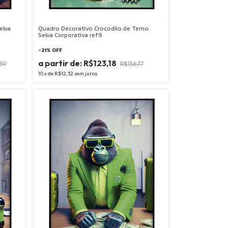
elva
Quadro Decorativo Crocodilo de Terno
Selva Corporativa ref9
-
21
%
OFF
R$123,18
59
R$156,77
10
x
de
R$12,32
sem juros