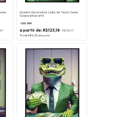
elva
Quadro Decorativo Leão de Terno Selva
Corporativa ref4
-
21
%
OFF
R$123,18
59
R$156,77
10
x
de
R$12,32
sem juros