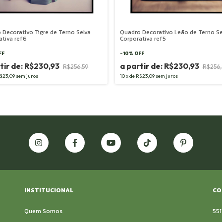
 Decorativo Tigre de Terno Selva
Quadro Decorativo Leão de Terno Se
ativa ref6
Corporativa ref5
FF
-
10
%
OFF
R$230,93
R$230,93
R$256,59
R$256,
$23,09
sem juros
10
x
de
R$23,09
sem juros
INSTITUCIONAL
CO
Quem Somos
55