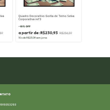
lva
Quadro Decorativo Gorila de Terno Selva
Corporativa ref3
-
10
%
OFF
R$230,93
59
R$256,59
10
x
de
R$23,09
sem juros
NTATO
11919353293