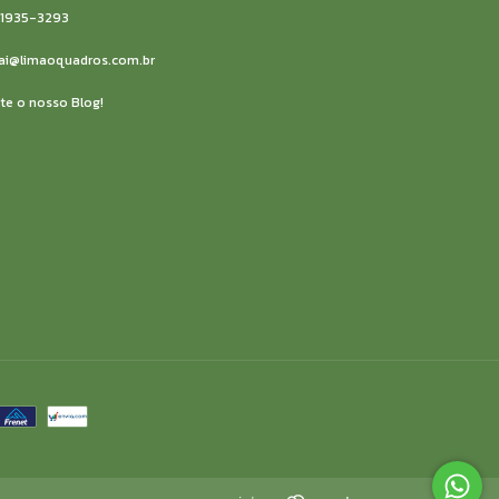
91935-3293
ai@limaoquadros.com.br
ite o nosso Blog!