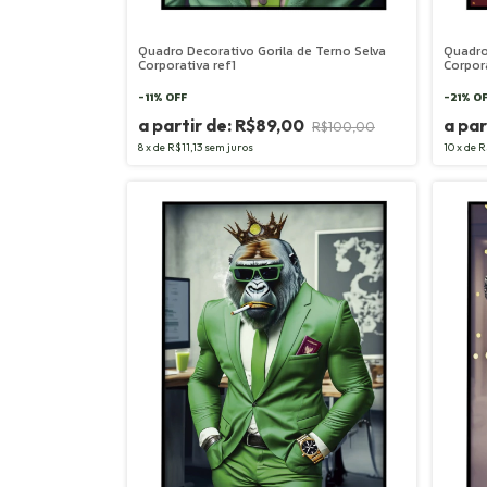
Quadro Decorativo Gorila de Terno Selva
Quadro
Corporativa ref1
Corpor
-
11
%
OFF
-
21
%
O
R$89,00
R$100,00
8
x
de
R$11,13
sem juros
10
x
de
R