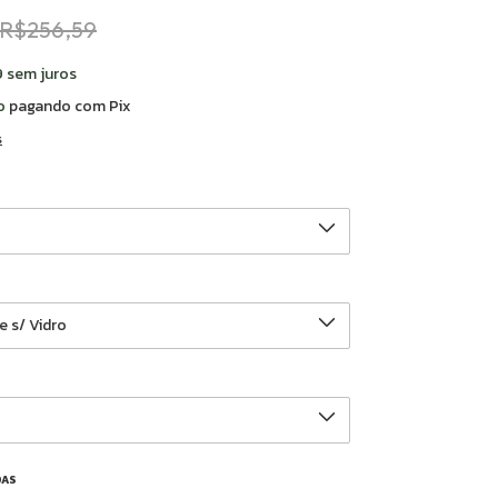
R$256,59
9
sem juros
o
pagando com Pix
s
DAS