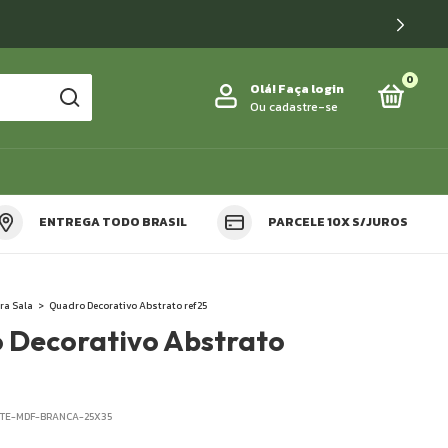
0
Olá!
Faça login
Ou cadastre-se
ENTREGA TODO BRASIL
PARCELE 10X S/JUROS
OS
ra Sala
>
Quadro Decorativo Abstrato ref25
 Decorativo Abstrato
ETE-MDF-BRANCA-25X35