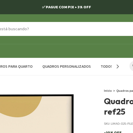
✅ PAGUE COM PIX + 3% OFF
ROS PARA QUARTO
QUADROS PERSONALIZADOS
TODOS OS QUADR
Início
>
Quadros pa
Quadro
ref25
SKU:
LIMAO-025-FIL
-
10
%
OFF