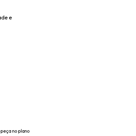
ade e
 peça no plano