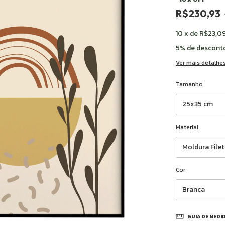
R$230,93
10
x
de
R$23,0
5% de descont
Ver mais detalhe
Tamanho
Material
Cor
GUIA DE MEDI