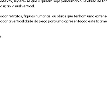
e contexto, sugere-se que o quadro seja pendurado ou exibido de f
sição visual vertical.
odar retratos, figuras humanas, ou obras que tenham uma extens
stacar a verticalidade da peça para uma apresentação esteticamen
s.
.