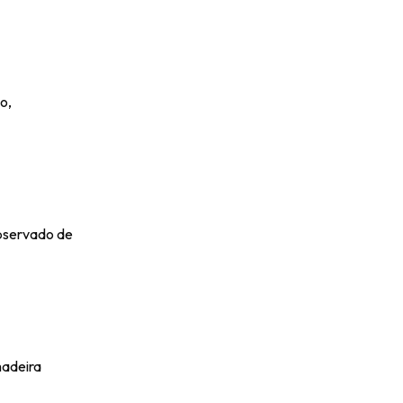
o,
bservado de
madeira